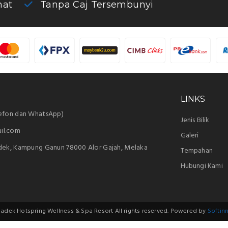
mat
Tanpa Caj Tersembunyi
LINKS
lefon dan WhatsApp)
Jenis Bilik
il.com
Galeri
dek, Kampung Ganun 78000 Alor Gajah, Melaka
Tempahan
Hubungi Kami
dek Hotspring Wellness & Spa Resort All rights reserved. Powered by
Softinn