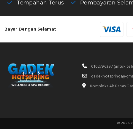
Tempahan Terus
Pembayaran Sela
Bayar Dengan Selamat
0102796397
(untuk te
gadekhotsprings@gma
Kompleks Air Panas Ga
© 2026 Ga